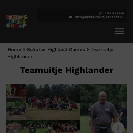
0182-787390
INFO@BEDRIJFSUITJESGROEP.NL
Home
Schotse Highland Games
Teamuitje
Highlander
Teamuitje Highlander