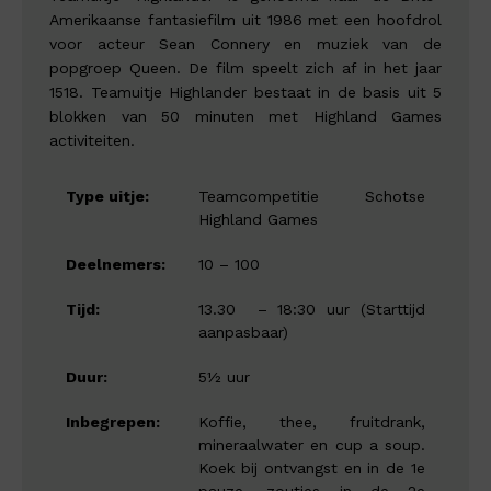
Amerikaanse fantasiefilm uit 1986 met een hoofdrol
voor acteur Sean Connery en muziek van de
popgroep Queen. De film speelt zich af in het jaar
1518. Teamuitje Highlander bestaat in de basis uit 5
blokken van 50 minuten met Highland Games
activiteiten.
Type uitje:
Teamcompetitie Schotse
Highland Games
Deelnemers:
10 – 100
Tijd:
13.30 – 18:30 uur (Starttijd
aanpasbaar)
Duur:
5½ uur
Inbegrepen:
Koffie, thee, fruitdrank,
mineraalwater en cup a soup.
Koek bij ontvangst en in de 1e