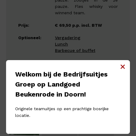
pauze. zoutjes in de 2e
pauze. Fles whisky voor
winnend team.
Prijs:
€ 69,50 p.p. incl. BTW
Optioneel:
Vergadering
Lunch
Barbecue of buffet
Welkom bij de Bedrijfsuitjes
Groep op Landgoed
Beukenrode in Doorn!
Download in
Offerte
PDF
aanvragen
Originele teamuitjes op een prachtige bosrijke
locatie.
PAGINA 1
PAGINA 2
PAGINA 3