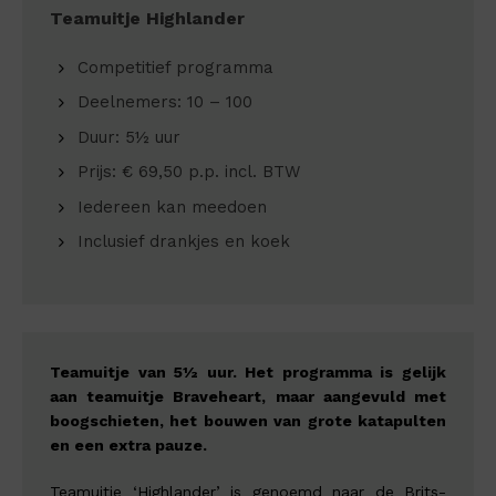
Teamuitje Highlander
Competitief programma
Deelnemers: 10 – 100
Duur: 5½ uur
Prijs: € 69,50 p.p. incl. BTW
Iedereen kan meedoen
Inclusief drankjes en koek
Teamuitje van 5½ uur. Het programma is gelijk
aan teamuitje Braveheart, maar aangevuld met
boogschieten, het bouwen van grote katapulten
en een extra pauze.
Teamuitje ‘Highlander’ is genoemd naar de Brits-