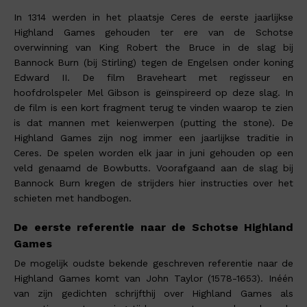
In 1314 werden in het plaatsje Ceres de eerste jaarlijkse
Highland Games gehouden ter ere van de Schotse
overwinning van King Robert the Bruce in de slag bij
Bannock Burn (bij Stirling) tegen de Engelsen onder koning
Edward II. De film Braveheart met regisseur en
hoofdrolspeler Mel Gibson is geïnspireerd op deze slag. In
de film is een kort fragment terug te vinden waarop te zien
is dat mannen met keienwerpen (putting the stone). De
Highland Games zijn nog immer een jaarlijkse traditie in
Ceres. De spelen worden elk jaar in juni gehouden op een
veld genaamd de Bowbutts. Voorafgaand aan de slag bij
Bannock Burn kregen de strijders hier instructies over het
schieten met handbogen.
De eerste referentie naar de Schotse Highland
Games
De mogelijk oudste bekende geschreven referentie naar de
Highland Games komt van John Taylor (1578-1653). Inéén
van zijn gedichten schrijfthij over Highland Games als