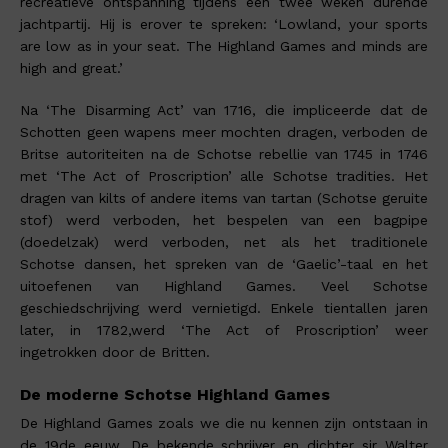
recreatieve ontspanning tijdens een twee weken durende
jachtpartij. Hij is erover te spreken: ‘Lowland, your sports
are low as in your seat. The Highland Games and minds are
high and great.’
Na ‘The Disarming Act’ van 1716, die impliceerde dat de
Schotten geen wapens meer mochten dragen, verboden de
Britse autoriteiten na de Schotse rebellie van 1745 in 1746
met ‘The Act of Proscription’ alle Schotse tradities. Het
dragen van kilts of andere items van tartan (Schotse geruite
stof) werd verboden, het bespelen van een bagpipe
(doedelzak) werd verboden, net als het traditionele
Schotse dansen, het spreken van de ‘Gaelic’-taal en het
uitoefenen van Highland Games. Veel Schotse
geschiedschrijving werd vernietigd. Enkele tientallen jaren
later, in 1782,werd ‘The Act of Proscription’ weer
ingetrokken door de Britten.
De moderne Schotse Highland Games
De Highland Games zoals we die nu kennen zijn ontstaan in
de 19de eeuw. De bekende schrijver en dichter sir Walter