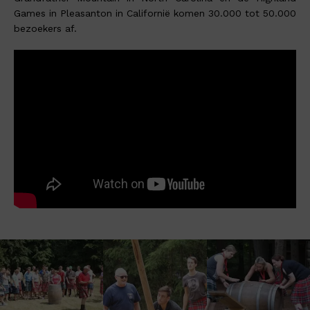
Games in Pleasanton in Californië komen 30.000 tot 50.000
bezoekers af.