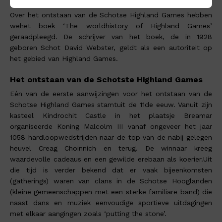
Geschiedenis van de Schotse Highland Games
Over het ontstaan van de Schotse Highland Games hebben
wehet boek ‘The worldhistory of Highland Games’
geraadpleegd. De schrijver van het boek, de in 1928
geboren Schot David Webster, geldt als een autoriteit op
het gebied van Highland Games.
Het ontstaan van de Schotste Highland Games
Eén van de eerste aanwijzingen voor het ontstaan van de
Schotse Highland Games stamtuit de 11de eeuw. Vanuit zijn
kasteel Kindrochit Castle in het plaatsje Breamar
organiseerde Koning Malcolm III vanaf ongeveer het jaar
1058 hardloopwedstrijden naar de top van de nabij gelegen
heuvel Creag Choinnich en terug. De winnaar kreeg
waardevolle cadeaus en een gewilde erebaan als koerier.Uit
die tijd is verder bekend dat er vaak bijeenkomsten
(gatherings) waren van clans in de Schotse Hooglanden
(kleine gemeenschappen met een sterke familiare band) die
naast dans en muziek eenvoudige sportieve uitdagingen
met elkaar aangingen zoals ‘putting the stone’.