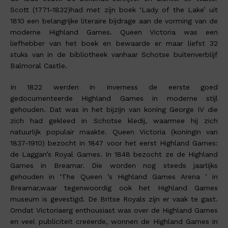
Scott (1771-1832)had met zijn boek ‘Lady of the Lake’ uit
1810 een belangrijke literaire bijdrage aan de vorming van de
moderne Highland Games. Queen Victoria was een
liefhebber van het boek en bewaarde er maar liefst 32
stuks van in de bibliotheek vanhaar Schotse buitenverblijf
Balmoral Castle.
In 1822 werden in Inverness de eerste goed
gedocumenteerde Highland Games in moderne stijl
gehouden. Dat was in het bijzijn van koning George IV die
zich had gekleed in Schotse kledij, waarmee hij zich
natuurlijk populair maakte. Queen Victoria (koningin van
1837-1910) bezocht in 1847 voor het eerst Highland Games:
de Laggan’s Royal Games. In 1848 bezocht ze de Highland
Games in Breamar. Die worden nog steeds jaarlijks
gehouden in ‘The Queen ’s Highland Games Arena ’ in
Breamar,waar tegenwoordig ook het Highland Games
museum is gevestigd. De Britse Royals zijn er vaak te gast.
Omdat Victoriaerg enthousiast was over de Highland Games
en veel publiciteit creëerde, wonnen de Highland Games in