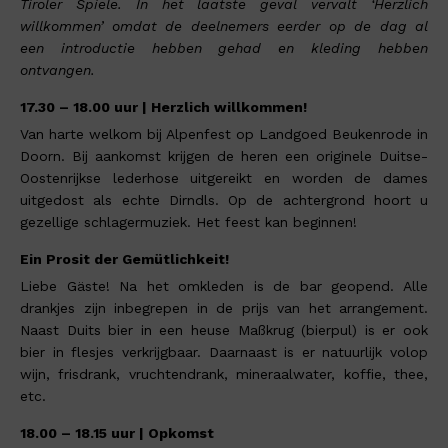
Tiroler Spiele. In het laatste geval vervalt ‘Herzlich
willkommen’ omdat de deelnemers eerder op de dag al
een introductie hebben gehad en kleding hebben
ontvangen.
17.30 – 18.00 uur | Herzlich willkommen!
Van harte welkom bij Alpenfest op Landgoed Beukenrode in
Doorn. Bij aankomst krijgen de heren een originele Duitse-
Oostenrijkse lederhose uitgereikt en worden de dames
uitgedost als echte Dirndls. Op de achtergrond hoort u
gezellige schlagermuziek. Het feest kan beginnen!
Ein Prosit der Gemütlichkeit!
Liebe Gäste! Na het omkleden is de bar geopend. Alle
drankjes zijn inbegrepen in de prijs van het arrangement.
Naast Duits bier in een heuse Maßkrug (bierpul) is er ook
bier in flesjes verkrijgbaar. Daarnaast is er natuurlijk volop
wijn, frisdrank, vruchtendrank, mineraalwater, koffie, thee,
etc.
18.00 – 18.15 uur | Opkomst