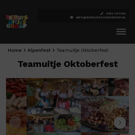
0182-787390
INFO@BEDRIJFSUITJESGROEP.NL
Home
Alpenfest
Teamuitje Oktoberfest
Teamuitje Oktoberfest