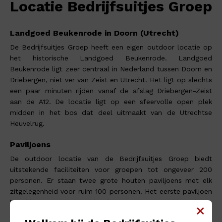
Locatie Bedrijfsuitjes Groep
Landgoed Beukenrode in Doorn (Utrecht)
De Bedrijfsuitjes Groep heeft een eigen outdoor locatie op
het historische Landgoed Beukenrode. Landgoed
Beukenrode ligt zeer centraal in Nederland tussen Doorn en
Driebergen, niet ver van Zeist en Utrecht. Het ligt op slechts
een paar minuten rijden vanaf de afslag Driebergen-Zeist
aan de A12. De locatie ligt op een sfeervolle open plek
midden in het bos dat deel uitmaakt van de Utrechtse
Heuvelrug.
Paviljoens
De outdoor locatie van de Bedrijfsuitjes Groep biedt
uitstekende faciliteiten voor groepen tot ongeveer 200
personen. Er staan twee grote houten paviljoens met elk
zitgelegenheid voor ruim 100 personen. Het eerste paviljoen
beschikt over 2 ruime kleedkamers. Het tweede paviljoen
dat veel gebruikt wordt voor vergaderingen en presentaties